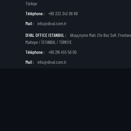
Türkiye
Téléphone :
+90 332 342 06 88
Mail :
info@dival.com.tr
DIVAL OFFICE ISTANBUL :
Altayçeşme Mah. Efe Boz SoK. Freeland
Maltepe / İSTANBUL / TÜRKİYE
Téléphone :
+90 216 455 56 00
Mail :
info@dival.com.tr
DISTRIBUTEUR OFFICIEL DIVAL FRANCE :
02400 Château Thierr
Téléphone :
06 32 29 09 55
Mail :
info@divalfrance.com